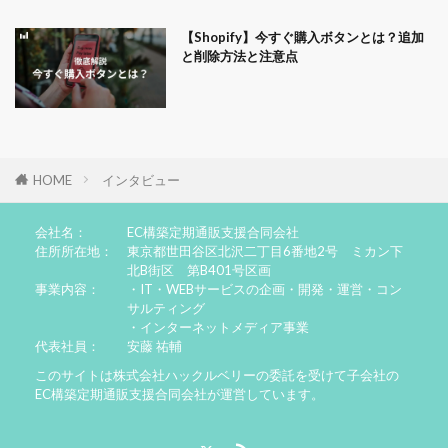
【Shopify】今すぐ購入ボタンとは？追加
と削除方法と注意点
HOME
インタビュー
会社名：
EC構築定期通販支援合同会社
住所所在地：
東京都世田谷区北沢二丁目6番地2号 ミカン下
北B街区 第B401号区画
事業内容：
・IT・WEBサービスの企画・開発・運営・コン
サルティング
・インターネットメディア事業
代表社員：
安藤 祐輔
このサイトは株式会社ハックルベリーの委託を受けて子会社の
EC構築定期通販支援合同会社が運営しています。