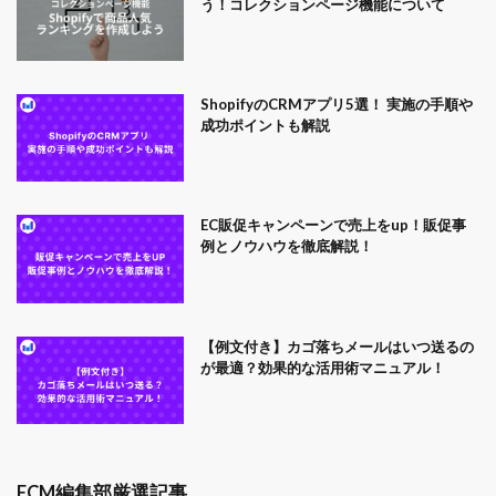
う！コレクションページ機能について
ShopifyのCRMアプリ5選！ 実施の手順や
成功ポイントも解説
EC販促キャンペーンで売上をup！販促事
例とノウハウを徹底解説！
【例文付き】カゴ落ちメールはいつ送るの
が最適？効果的な活用術マニュアル！
ECM編集部厳選記事