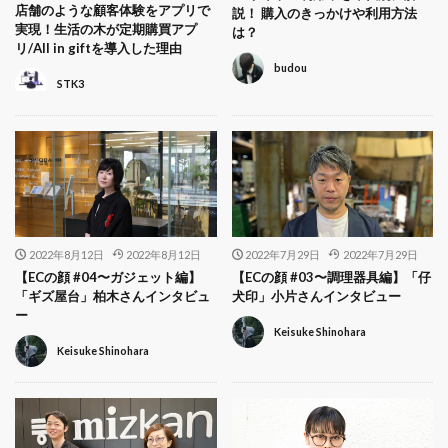
店舗のような顧客体験をアプリで
説！ 購入のきっかけや利用方法
実現！生活の木が定期購買アプ
は？
リ/All in giftを導入した理由
budou
STK3
2022年8月12日
2022年8月12日
2022年7月29日
2022年7月29日
【ECの顔 #04〜ガジェット編】
【ECの顔 #03〜調理器具編】「仔
「ギズ屋台」柏木さんインタビュ
犬印」小片さんインタビュー
ー
Keisuke Shinohara
Keisuke Shinohara