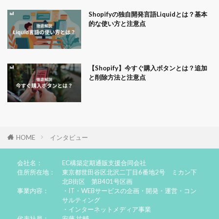
Shopifyの独自開発言語Liquidとは？基本
的な使い方と注意点
【Shopify】今すぐ購入ボタンとは？追加
と削除方法と注意点
HOME
インタビュー
会社名：
EC構築定期通販支援合同会社
住所所在地：
東京都世田谷区北沢二丁目6番地2号 ミカン下
北B街区 第B401号区画
事業内容：
・IT・WEBサービスの企画・開発・運営・コン
サルティング
・インターネットメディア事業
代表社員：
安藤 祐輔