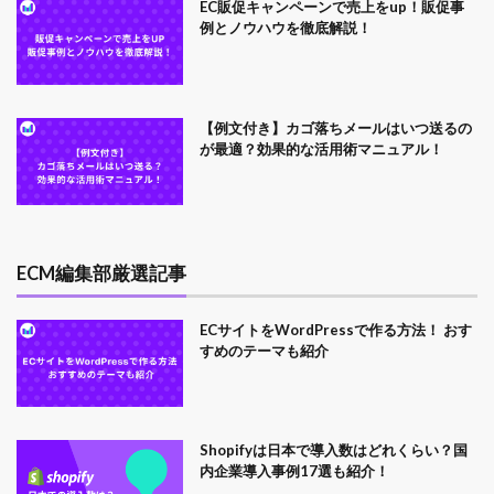
EC販促キャンペーンで売上をup！販促事
例とノウハウを徹底解説！
【例文付き】カゴ落ちメールはいつ送るの
が最適？効果的な活用術マニュアル！
ECM編集部厳選記事
ECサイトをWordPressで作る方法！ おす
すめのテーマも紹介
Shopifyは日本で導入数はどれくらい？国
内企業導入事例17選も紹介！