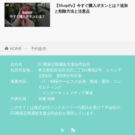
【Shopify】今すぐ購入ボタンとは？追加
と削除方法と注意点
HOME
予約販売
会社名：
EC構築定期通販支援合同会社
住所所在地：
東京都世田谷区北沢二丁目6番地2号 ミカン下
北B街区 第B401号区画
事業内容：
・IT・WEBサービスの企画・開発・運営・コン
サルティング
・インターネットメディア事業
代表社員：
安藤 祐輔
このサイトは株式会社ハックルベリーの委託を受けて子会社の
EC構築定期通販支援合同会社が運営しています。