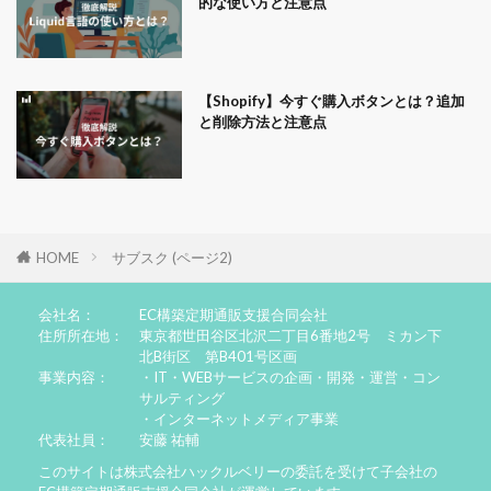
的な使い方と注意点
【Shopify】今すぐ購入ボタンとは？追加
と削除方法と注意点
HOME
サブスク (ページ2)
会社名：
EC構築定期通販支援合同会社
住所所在地：
東京都世田谷区北沢二丁目6番地2号 ミカン下
北B街区 第B401号区画
事業内容：
・IT・WEBサービスの企画・開発・運営・コン
サルティング
・インターネットメディア事業
代表社員：
安藤 祐輔
このサイトは株式会社ハックルベリーの委託を受けて子会社の