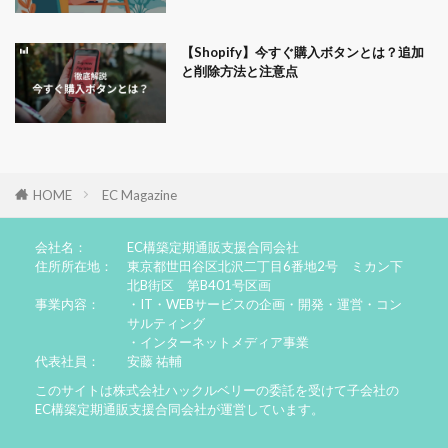
【Shopify】今すぐ購入ボタンとは？追加
と削除方法と注意点
HOME
EC Magazine
会社名：
EC構築定期通販支援合同会社
住所所在地：
東京都世田谷区北沢二丁目6番地2号 ミカン下
北B街区 第B401号区画
事業内容：
・IT・WEBサービスの企画・開発・運営・コン
サルティング
・インターネットメディア事業
代表社員：
安藤 祐輔
このサイトは株式会社ハックルベリーの委託を受けて子会社の
EC構築定期通販支援合同会社が運営しています。