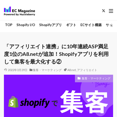
TOP
Shopify I/O
Shopifyアプリ
ギフト
ECサイト構築
サイト
「アフィリエイト連携」に10年連続ASP満足
度1位のA8.netが追加！Shopifyアプリを利用
して集客を最大化する②
2022年3月29日
集客・マーケティング
A8.net
,
アフィリエイト
集客・マーケティング