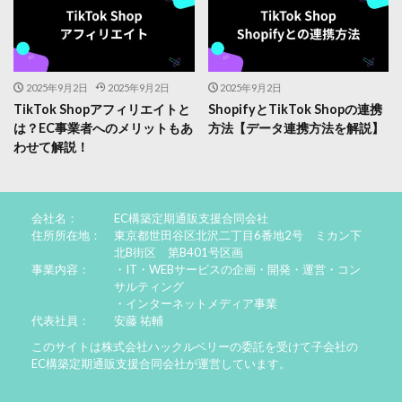
2025年9月2日
2025年9月2日
2025年9月2日
TikTok Shopアフィリエイトと
ShopifyとTikTok Shopの連携
は？EC事業者へのメリットもあ
方法【データ連携方法を解説】
わせて解説！
会社名：
EC構築定期通販支援合同会社
住所所在地：
東京都世田谷区北沢二丁目6番地2号 ミカン下
北B街区 第B401号区画
事業内容：
・IT・WEBサービスの企画・開発・運営・コン
サルティング
・インターネットメディア事業
代表社員：
安藤 祐輔
このサイトは株式会社ハックルベリーの委託を受けて子会社の
EC構築定期通販支援合同会社が運営しています。