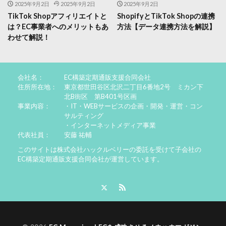
2025年9月2日
2025年9月2日
2025年9月2日
TikTok Shopアフィリエイトと
ShopifyとTikTok Shopの連携
は？EC事業者へのメリットもあ
方法【データ連携方法を解説】
わせて解説！
会社名：
EC構築定期通販支援合同会社
住所所在地：
東京都世田谷区北沢二丁目6番地2号 ミカン下
北B街区 第B401号区画
事業内容：
・IT・WEBサービスの企画・開発・運営・コン
サルティング
・インターネットメディア事業
代表社員：
安藤 祐輔
このサイトは株式会社ハックルベリーの委託を受けて子会社の
EC構築定期通販支援合同会社が運営しています。