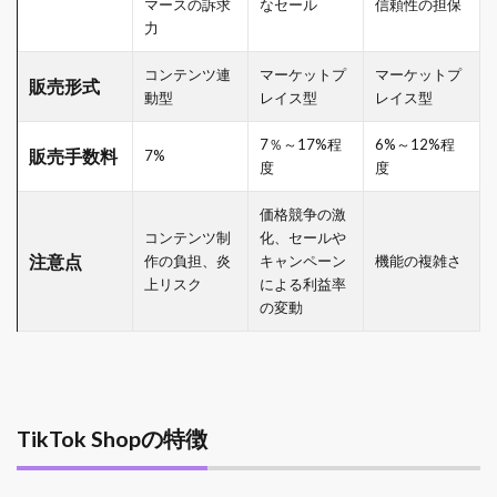
マースの訴求
なセール
信頼性の担保
力
コンテンツ連
マーケットプ
マーケットプ
販売形式
動型
レイス型
レイス型
7％～17%程
6%～12%程
販売手数料
7%
度
度
価格競争の激
コンテンツ制
化、セールや
注意点
作の負担、炎
キャンペーン
機能の複雑さ
上リスク
による利益率
の変動
TikTok Shopの特徴