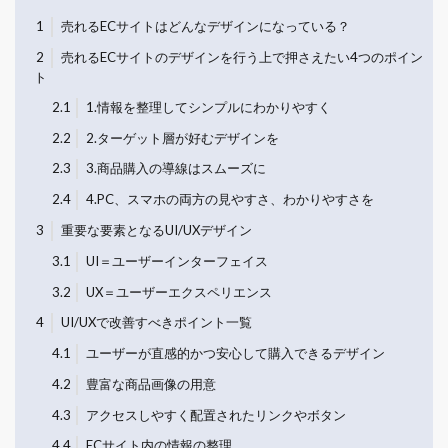
1
売れるECサイトはどんなデザインになっている？
2
売れるECサイトのデザインを行う上で押さえたい4つのポイン
ト
2.1
1.情報を整理してシンプルにわかりやすく
2.2
2.ターゲット層が好むデザインを
2.3
3.商品購入の導線はスムーズに
2.4
4.PC、スマホの両方の見やすさ、わかりやすさを
3
重要な要素となるUI/UXデザイン
3.1
UI＝ユーザーインターフェイス
3.2
UX＝ユーザーエクスペリエンス
4
UI/UXで改善すべきポイント一覧
4.1
ユーザーが直感的かつ安心して購入できるデザイン
4.2
豊富な商品画像の用意
4.3
アクセスしやすく配置されたリンクやボタン
4.4
ECサイト内の情報の整理