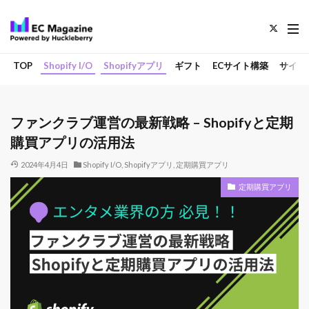
TOP
Shopify I/O
Shopifyアプリ
ギフト
ECサイト構築
サイト
ファンクラブ運営の最新戦略 – Shopifyと定期
購買アプリの活用法
2024年4月4日
Shopify I/O
,
Shopifyアプリ
,
定期購買アプリ
定期購買アプリ