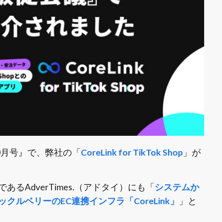
0月号』で、弊社の「
CoreLink for TikTok Shop
」が
AdverTimes.（アドタイ）にも「
システムか
ルベリーのEC連携インフラ「CoreLink」
」と