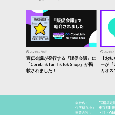
2025年9月5日
2025年
宣伝会議が発行する『販促会議』に
【お知
「CoreLink for TikTok Shop」が掲
ーが『
載されました！
カオス
会社名：
EC構築定
住所所在地：
東京都世田
事業内容：
・IT・W