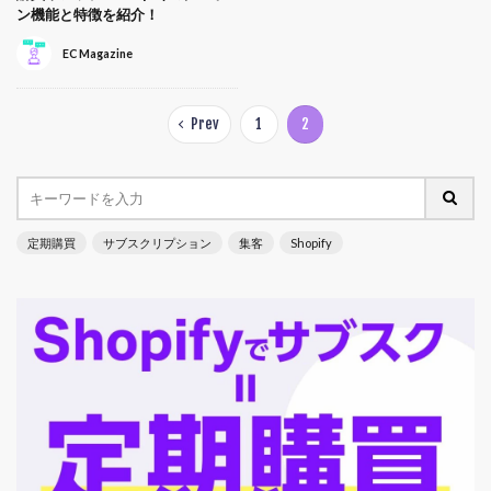
ン機能と特徴を紹介！
EC Magazine
Prev
1
2
定期購買
サブスクリプション
集客
Shopify