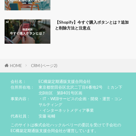
【Shopify】今すぐ購入ボタンとは？追加
と削除方法と注意点
HOME
CRM (ページ2)
会社名：
EC構築定期通販支援合同会社
住所所在地：
東京都世田谷区北沢二丁目6番地2号 ミカン下
北B街区 第B401号区画
事業内容：
・IT・WEBサービスの企画・開発・運営・コン
サルティング
・インターネットメディア事業
代表社員：
安藤 祐輔
このサイトは株式会社ハックルベリーの委託を受けて子会社の
EC構築定期通販支援合同会社が運営しています。