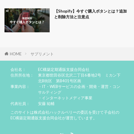
【Shopify】今すぐ購入ボタンとは？追加
と削除方法と注意点
HOME
サプリメント
会社名：
EC構築定期通販支援合同会社
住所所在地：
東京都世田谷区北沢二丁目6番地2号 ミカン下
北B街区 第B401号区画
事業内容：
・IT・WEBサービスの企画・開発・運営・コン
サルティング
・インターネットメディア事業
代表社員：
安藤 祐輔
このサイトは株式会社ハックルベリーの委託を受けて子会社の
EC構築定期通販支援合同会社が運営しています。