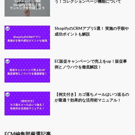
う！コレクションページ機能について
ShopifyのCRMアプリ5選！ 実施の手順や
成功ポイントも解説
EC販促キャンペーンで売上をup！販促事
例とノウハウを徹底解説！
【例文付き】カゴ落ちメールはいつ送るの
が最適？効果的な活用術マニュアル！
ECM編集部厳選記事