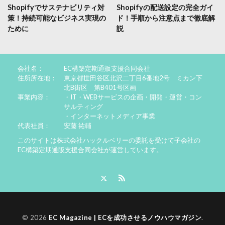
Shopifyでサステナビリティ対
Shopifyの配送設定の完全ガイ
策！持続可能なビジネス実現の
ド！手順から注意点まで徹底解
ために
説
会社名：
EC構築定期通販支援合同会社
住所所在地：
東京都世田谷区北沢二丁目6番地2号 ミカン下
北B街区 第B401号区画
事業内容：
・IT・WEBサービスの企画・開発・運営・コン
サルティング
・インターネットメディア事業
代表社員：
安藤 祐輔
このサイトは株式会社ハックルベリーの委託を受けて子会社の
EC構築定期通販支援合同会社が運営しています。
© 2026
EC Magazine | ECを成功させるノウハウマガジン
.