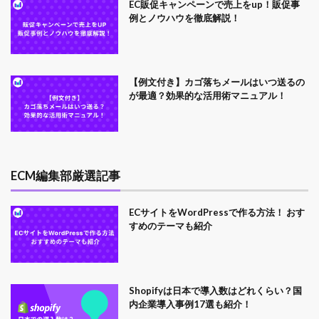
EC販促キャンペーンで売上をup！販促事
例とノウハウを徹底解説！
【例文付き】カゴ落ちメールはいつ送るの
が最適？効果的な活用術マニュアル！
ECM編集部厳選記事
ECサイトをWordPressで作る方法！ おす
すめのテーマも紹介
Shopifyは日本で導入数はどれくらい？国
内企業導入事例17選も紹介！