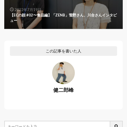
2022年7月19日
【ECの顔 #02〜食品編】「ZENB」菅野さん、川合さんインタビ
ュー
この記事を書いた人
健二郎峰