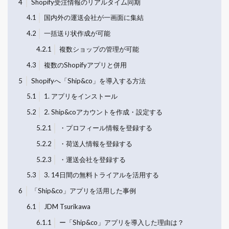
4
Shopify受注情報のリアルタイム同期
4.1
国内外の運送会社が一画面に集結
4.2
一括送り状作成が可能
4.2.1
複数ショップの管理が可能
4.3
複数のShopifyアプリと併用
5
Shopifyへ「Ship&co」を導入する方法
5.1
1. アプリをインストール
5.2
2. Ship&coアカウントを作成・設定する
5.2.1
・プロフィール情報を登録する
5.2.2
・荷送人情報を登録する
5.2.3
・運送会社を登録する
5.3
3. 14日間の無料トライアルを活用する
6
「Ship&co」アプリを活用した事例
6.1
JDM Tsurikawa
6.1.1
ー「Ship&co」アプリを導入した理由は？