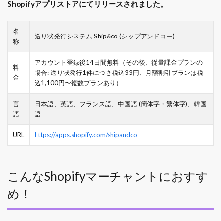
Shopifyアプリストアにてリリースされました。
名
送り状発行システム Ship&co (シップアンドコー)
称
アカウント登録後14日間無料（その後、従量課金プランの
料
場合: 送り状発行1件につき税込33円、月額割引プランは税
金
込1,100円〜複数プランあり）
言
日本語、英語、フランス語、中国語 (簡体字・繁体字)、韓国
語
語
URL
https://apps.shopify.com/shipandco
こんなShopifyマーチャントにおすす
め！