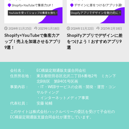
2024年11月25日
2025年1月18日
2024年11月22日
2025年2月18日
Shopify×YouTubeで集客力ア
Shopifyアプリでデザインに差
ップ！売上を加速させるアプリ
をつけよう！おすすめアプリ9
9選！
選
会社名：
EC構築定期通販支援合同会社
住所所在地：
東京都世田谷区北沢二丁目6番地2号 ミカン下
北B街区 第B401号区画
事業内容：
・IT・WEBサービスの企画・開発・運営・コン
サルティング
・インターネットメディア事業
代表社員：
安藤 祐輔
このサイトは株式会社ハックルベリーの委託を受けて子会社の
EC構築定期通販支援合同会社が運営しています。