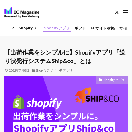
TOP
Shopify I/O
Shopifyアプリ
ギフト
ECサイト構築
サイト
【出荷作業をシンプルに】Shopifyアプリ「送
り状発行システムShip&co」とは
2022年7月8日
Shopifyアプリ
アプリ
Shopifyアプリ