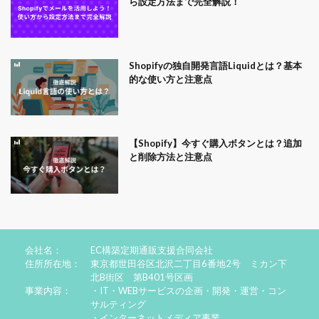
ら設定方法まで完全解説！
Shopifyの独自開発言語Liquidとは？基本
的な使い方と注意点
【Shopify】今すぐ購入ボタンとは？追加
と削除方法と注意点
会社名：
EC構築定期通販支援合同会社
住所所在地：
東京都世田谷区北沢二丁目6番地2号 ミカン下
北B街区 第B401号区画
事業内容：
・IT・WEBサービスの企画・開発・運営・コン
サルティング
・インターネットメディア事業