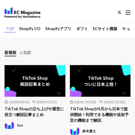
TOP
Shopify I/O
Shopifyアプリ
ギフト
ECサイト構築
サイト
新着順
人気順
2025年8月4日
2025年9月1日
2025年7月30日
2025年7月30日
TikTok Shopの立ち上げや運営に
TikTok Shopが6月から日本で提
役立つ解説記事まとめ
供開始！利用できる機能や追加予
定の機能まで解説
hiro
鈴木貴士