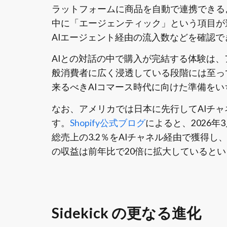
ラットフォームに商品を自動で連携できる
中に「エージェンティック」という項目が
AIエージェント経由の流入数などを確認
AIとの対話の中で購入が完結する体験は
般消費者に広く浸透している段階には至って
来るべきAIコマース時代に向けた準備を
なお、アメリカでは日本に先行してAIチ
す。
Shopify公式ブログ
によると、2026年
総売上の3.2％をAIチャネル経由で獲得し、高
の収益は前年比で20倍に拡大していると
Sidekick の更なる進化