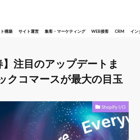
イト構築
サイト運営
集客・マーケティング
WEB接客
CRM
イン
ns 26 春】注目のアップデートま
ィックコマースが最大の目玉
Shopify I/O