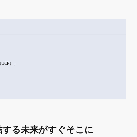
l（UCP）」
」
結する未来がすぐそこに