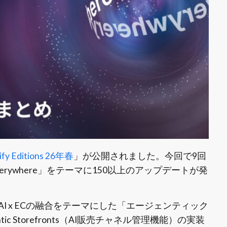
ify Editions 26年春
」が公開されました。今回で9回
rywhere」をテーマに150以上のアップデートが発
回もAI x ECの融合をテーマにした「エージェンティック
 Storefronts（AI販売チャネル管理機能）の実装