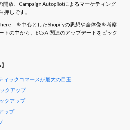
開放、Campaign Autopilotによるマーケティング
白押しです。
where」を中心としたShopifyの思想や全体像を考察
トの中から、ECxAI関連のアップデートをピック
ら】
ンティックコマースが最大の目玉
をピックアップ
ックアップ
アップ
プ