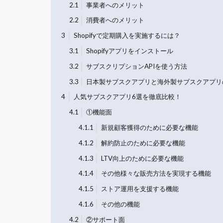
2.1
事業者へのメリット
2.2
消費者へのメリット
3
Shopifyで定期購入を実施するには？
3.1
Shopifyアプリをインストール
3.2
サブスクリプションAPIを使う方法
3.3
日本製サブスクアプリと海外製サブスクアプリ
4
人気サブスクアプリ6選を徹底比較！
4.1
①機能面
4.1.1
新規顧客獲得のために必要な機能
4.1.2
解約防止のために必要な機能
4.1.3
LTV向上のために必要な機能
4.1.4
その他様々な販売方法を実現する機能
4.1.5
ストア運用を支援する機能
4.1.6
その他の機能
4.2
②サポート面