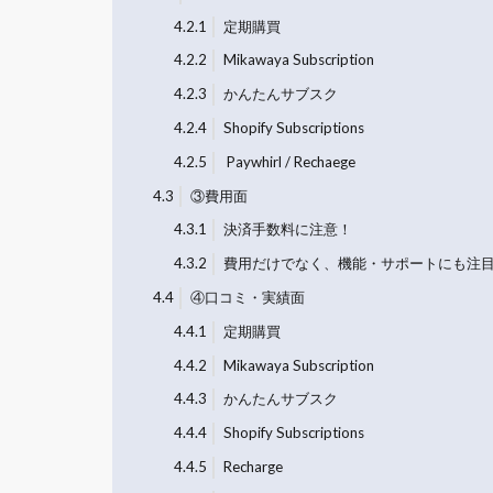
4.2.1
定期購買
4.2.2
Mikawaya Subscription
4.2.3
かんたんサブスク
4.2.4
Shopify Subscriptions
4.2.5
Paywhirl / Rechaege
4.3
③費用面
4.3.1
決済手数料に注意！
4.3.2
費用だけでなく、機能・サポートにも注
4.4
④口コミ・実績面
4.4.1
定期購買
4.4.2
Mikawaya Subscription
4.4.3
かんたんサブスク
4.4.4
Shopify Subscriptions
4.4.5
Recharge