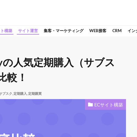
イト構築
サイト運営
集客・マーケティング
WEB接客
CRM
イン
pifyの人気定期購入（サブス
比較！
サブスク
,
定期購入
,
定期購買
ECサイト構築