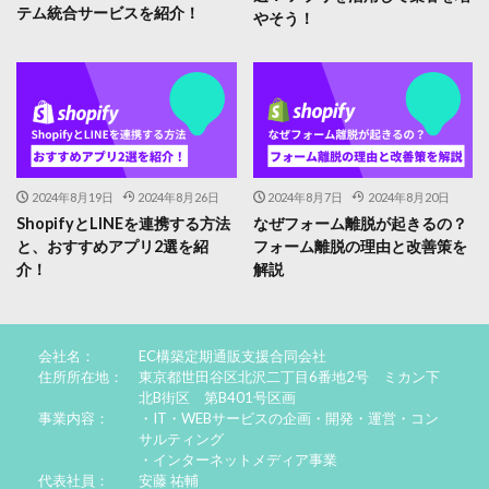
テム統合サービスを紹介！
やそう！
2024年8月19日
2024年8月26日
2024年8月7日
2024年8月20日
ShopifyとLINEを連携する方法
なぜフォーム離脱が起きるの？
と、おすすめアプリ2選を紹
フォーム離脱の理由と改善策を
介！
解説
会社名：
EC構築定期通販支援合同会社
住所所在地：
東京都世田谷区北沢二丁目6番地2号 ミカン下
北B街区 第B401号区画
事業内容：
・IT・WEBサービスの企画・開発・運営・コン
サルティング
・インターネットメディア事業
代表社員：
安藤 祐輔