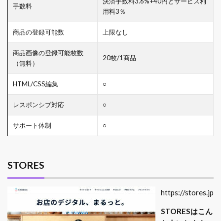
決済手数料3.6%+40円とサービス利
手数料
用料3％
商品の登録可能数
上限なし
商品画像の登録可能枚数
20枚/1商品
（無料）
HTML/CSS編集
○
レスポンシブ対応
○
サポート体制
○
STORES
https://stores.jp
STORESはこん