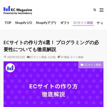
TOP
Shopify I/O
Shopifyアプリ
ギフト
ECサイト構築
サイト
ECサイトの作り方6選！ プログラミングの必
要性についても徹底解説
2025年3月10日
ECサイト構築
,
その他
EC構築
,
サイト構築
ECサイト構築