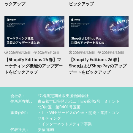
ックアップ
ピックアップ
2026年6月26日
2026年6月26日
2026年6月26日
2026年6月26日
【Shopify Editions 26 春】マ
【Shopify Editions 26 春】
ーケティング機能のアップデー
ShopおよびShop Payのアップ
トをピックアップ
デートをピックアップ
会社名：
EC構築定期通販支援合同会社
住所所在地：
東京都世田谷区北沢二丁目6番地2号 ミカン下
北B街区 第B401号区画
事業内容：
・IT・WEBサービスの企画・開発・運営・コン
サルティング
・インターネットメディア事業
代表社員：
安藤 祐輔