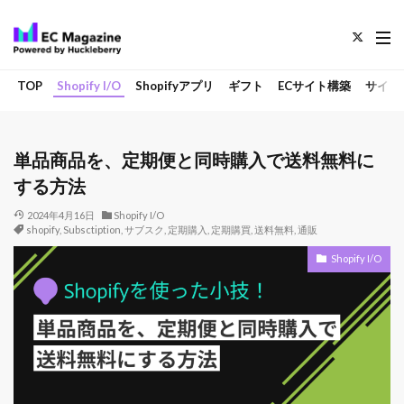
TOP
Shopify I/O
Shopifyアプリ
ギフト
ECサイト構築
サイト
単品商品を、定期便と同時購入で送料無料に
する方法
2024年4月16日
Shopify I/O
shopify
,
Subsctiption
,
サブスク
,
定期購入
,
定期購買
,
送料無料
,
通販
Shopify I/O