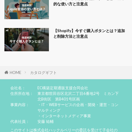
的な使い方と注意点
【Shopify】今すぐ購入ボタンとは？追加
と削除方法と注意点
HOME
カタログギフト
会社名：
EC構築定期通販支援合同会社
住所所在地：
東京都世田谷区北沢二丁目6番地2号 ミカン下
北B街区 第B401号区画
事業内容：
・IT・WEBサービスの企画・開発・運営・コン
サルティング
・インターネットメディア事業
代表社員：
安藤 祐輔
このサイトは株式会社ハックルベリーの委託を受けて子会社の