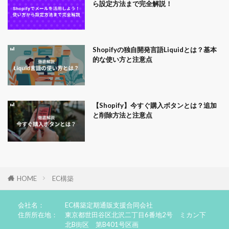
ら設定方法まで完全解説！
Shopifyの独自開発言語Liquidとは？基本
的な使い方と注意点
【Shopify】今すぐ購入ボタンとは？追加
と削除方法と注意点
HOME
EC構築
会社名：
EC構築定期通販支援合同会社
住所所在地：
東京都世田谷区北沢二丁目6番地2号 ミカン下
北B街区 第B401号区画