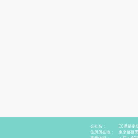
会社名：
EC構築定
住所所在地：
東京都世田
事業内容：
・IT・W