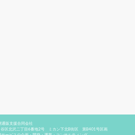
期通販支援合同会社
谷区北沢二丁目6番地2号 ミカン下北B街区 第B401号区画
EBサービスの企画・開発・運営・コンサルティング